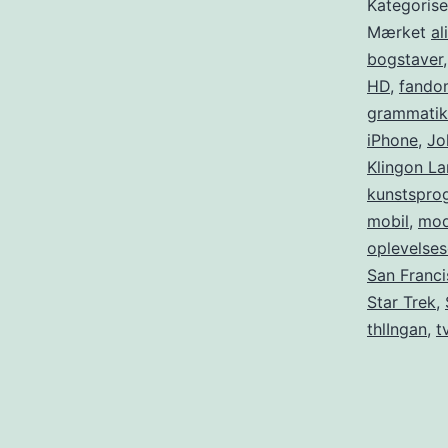
Kategoris
Mærket
al
bogstaver
HD
,
fando
grammatik
iPhone
,
Jo
Klingon La
kunstspro
mobil
,
mod
oplevelses
San Franc
Star Trek
,
thlIngan
,
t