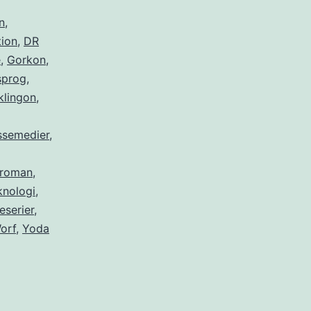
n
,
ion
,
DR
e
,
Gorkon
,
sprog
,
klingon
,
semedier
,
roman
,
knologi
,
eserier
,
orf
,
Yoda