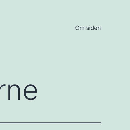
Om siden
rne