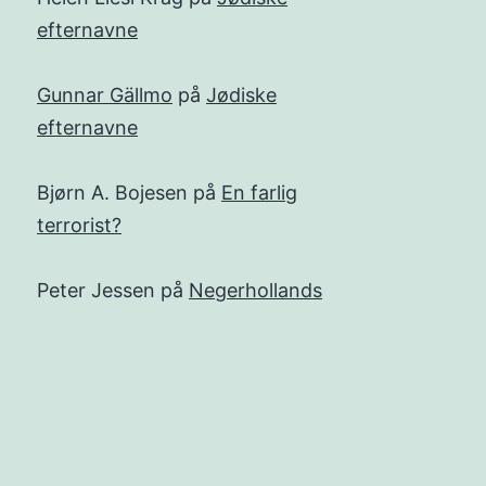
efternavne
Gunnar Gällmo
på
Jødiske
efternavne
Bjørn A. Bojesen
på
En farlig
terrorist?
Peter Jessen
på
Negerhollands