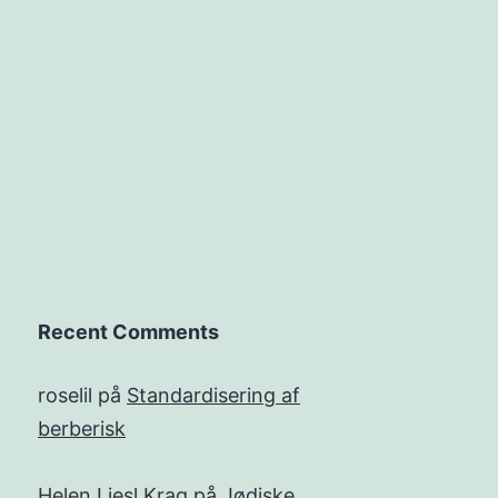
Recent Comments
roselil
på
Standardisering af
berberisk
Helen Liesl Krag
på
Jødiske