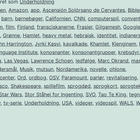
eret som
Underholdning
ien
,
Amazon
,
app
,
Ascensión Solórsano de Cervantes
,
Bible
,
børn
,
børnebøger
,
Californien
,
CNN
,
computerspil
,
convent
m
,
film
,
Finland
,
fransciskanerne
,
Frasier
,
Gilgamesh
,
Googl
,
Grønne
,
Hamlet
,
heavy metal
,
hebraisk
,
identitet
,
indianer
hn Harrington
,
Jyrki Kasvi
,
kavalkade
,
Khamlet
,
Klenginem
,
nguage Institute
,
konosnanter
,
konsonantgrupper
,
krebsdyr
,
g
,
Las Vegas
,
Lawrence Schoen
,
ledfølge
,
Marc Okrand
,
mas
ersmål
,
Musik
,
mutsun
,
Nordamerika
,
novelle
,
ohlone
,
center
,
Ord
,
ordbog
,
OSV
,
Paramount
,
parlør
,
revitalisering
,
isco
,
Shakespeare
,
spillefilm
,
sprogdød
,
sprogkort
,
sprogte
Star Wars
,
Stor Ståhej for Ingenting
,
SVO
,
Tao Te King
,
tegn
v
,
tv-serie
,
Underholdning
,
USA
,
videoer
,
videospil
,
WALS
,
W