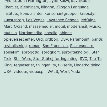
iPhone
,
John Harrington
,
Jyrki Kasvi
,
kavalkade
,
Khamlet
,
Klenginem
,
klingon
,
Klingon Language
Institute
,
konosnanter
,
konsonantgrupper
,
krebsdyr
,
kunstsprog
,
Las Vegas
,
Lawrence Schoen
,
ledfølge
,
Marc Okrand
,
massemedier
,
mobil
,
modersmål
,
Musik
,
mutsun
,
Nordamerika
,
novelle
,
ohlone
,
oplevelsescenter
,
Ord
,
ordbog
,
OSV
,
Paramount
,
parlør
,
revitalisering
,
roman
,
San Francisco
,
Shakespeare
,
spillefilm
,
sprogdød
,
sprogkort
,
sprogteknologi
,
Star
Trek
,
Star Wars
,
Stor Ståhej for Ingenting
,
SVO
,
Tao Te
King
,
tegneserier
,
thlIngan
,
tv
,
tv-serie
,
Underholdning
,
USA
,
videoer
,
videospil
,
WALS
,
Worf
,
Yoda