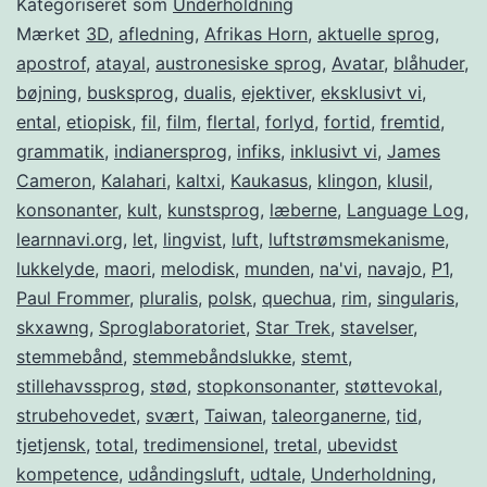
Kategoriseret som
Underholdning
Mærket
3D
,
afledning
,
Afrikas Horn
,
aktuelle sprog
,
apostrof
,
atayal
,
austronesiske sprog
,
Avatar
,
blåhuder
,
bøjning
,
busksprog
,
dualis
,
ejektiver
,
eksklusivt vi
,
ental
,
etiopisk
,
fil
,
film
,
flertal
,
forlyd
,
fortid
,
fremtid
,
grammatik
,
indianersprog
,
infiks
,
inklusivt vi
,
James
Cameron
,
Kalahari
,
kaltxi
,
Kaukasus
,
klingon
,
klusil
,
konsonanter
,
kult
,
kunstsprog
,
læberne
,
Language Log
,
learnnavi.org
,
let
,
lingvist
,
luft
,
luftstrømsmekanisme
,
lukkelyde
,
maori
,
melodisk
,
munden
,
na'vi
,
navajo
,
P1
,
Paul Frommer
,
pluralis
,
polsk
,
quechua
,
rim
,
singularis
,
skxawng
,
Sproglaboratoriet
,
Star Trek
,
stavelser
,
stemmebånd
,
stemmebåndslukke
,
stemt
,
stillehavssprog
,
stød
,
stopkonsonanter
,
støttevokal
,
strubehovedet
,
svært
,
Taiwan
,
taleorganerne
,
tid
,
tjetjensk
,
total
,
tredimensionel
,
tretal
,
ubevidst
kompetence
,
udåndingsluft
,
udtale
,
Underholdning
,