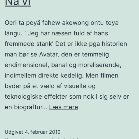
Na’vi
Oeri ta peyä fahew akewong ontu teya
längu. ‘ Jeg har næsen fuld af hans
fremmede stank’ Det er ikke pga historien
man bør se Avatar, den er temmelig
endimensionel, banal og moraliserende,
indimellem direkte kedelig. Men filmen
byder på et væld af visuelle og
teknologiske effekter som nok i sig selv er
Na’vi
en biograftur…
Læs mere
Udgivet
4. februar 2010