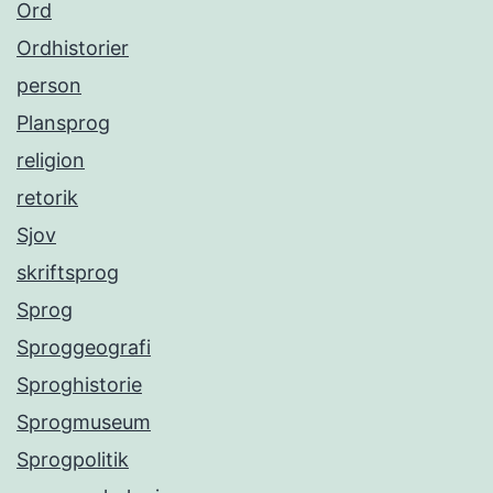
Ord
Ordhistorier
person
Plansprog
religion
retorik
Sjov
skriftsprog
Sprog
Sproggeografi
Sproghistorie
Sprogmuseum
Sprogpolitik