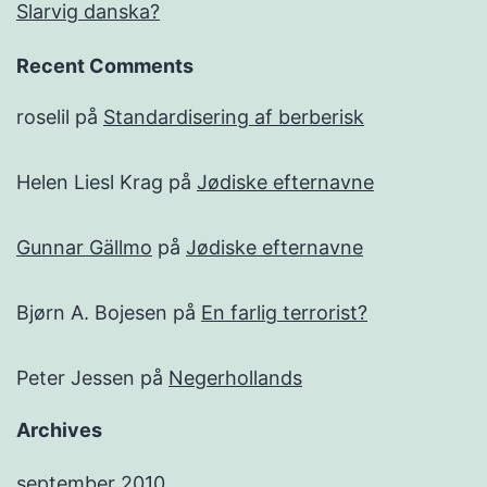
Slarvig danska?
Recent Comments
roselil
på
Standardisering af berberisk
Helen Liesl Krag
på
Jødiske efternavne
Gunnar Gällmo
på
Jødiske efternavne
Bjørn A. Bojesen
på
En farlig terrorist?
Peter Jessen
på
Negerhollands
Archives
september 2010