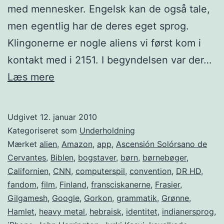
med mennesker. Engelsk kan de også tale,
men egentlig har de deres eget sprog.
Klingonerne er nogle aliens vi først kom i
kontakt med i 2151. I begyndelsen var der…
Klingon
Læs mere
og
mutsun
Udgivet
12. januar 2010
Kategoriseret som
Underholdning
Mærket
alien
,
Amazon
,
app
,
Ascensión Solórsano de
Cervantes
,
Biblen
,
bogstaver
,
børn
,
børnebøger
,
Californien
,
CNN
,
computerspil
,
convention
,
DR HD
,
fandom
,
film
,
Finland
,
fransciskanerne
,
Frasier
,
Gilgamesh
,
Google
,
Gorkon
,
grammatik
,
Grønne
,
Hamlet
,
heavy metal
,
hebraisk
,
identitet
,
indianersprog
,