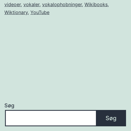
videoer
,
vokaler
,
vokalophobninger
,
Wikibooks
,
Wiktionary
,
YouTube
Søg
Søg