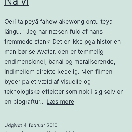
Na’vi
Oeri ta peyä fahew akewong ontu teya
längu. ‘ Jeg har næsen fuld af hans
fremmede stank’ Det er ikke pga historien
man bør se Avatar, den er temmelig
endimensionel, banal og moraliserende,
indimellem direkte kedelig. Men filmen
byder på et væld af visuelle og
teknologiske effekter som nok i sig selv er
Na’vi
en biograftur…
Læs mere
Udgivet
4. februar 2010