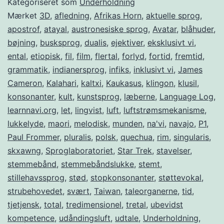
Kategoriseret som
Underholdning
Mærket
3D
,
afledning
,
Afrikas Horn
,
aktuelle sprog
,
apostrof
,
atayal
,
austronesiske sprog
,
Avatar
,
blåhuder
,
bøjning
,
busksprog
,
dualis
,
ejektiver
,
eksklusivt vi
,
ental
,
etiopisk
,
fil
,
film
,
flertal
,
forlyd
,
fortid
,
fremtid
,
grammatik
,
indianersprog
,
infiks
,
inklusivt vi
,
James
Cameron
,
Kalahari
,
kaltxi
,
Kaukasus
,
klingon
,
klusil
,
konsonanter
,
kult
,
kunstsprog
,
læberne
,
Language Log
,
learnnavi.org
,
let
,
lingvist
,
luft
,
luftstrømsmekanisme
,
lukkelyde
,
maori
,
melodisk
,
munden
,
na'vi
,
navajo
,
P1
,
Paul Frommer
,
pluralis
,
polsk
,
quechua
,
rim
,
singularis
,
skxawng
,
Sproglaboratoriet
,
Star Trek
,
stavelser
,
stemmebånd
,
stemmebåndslukke
,
stemt
,
stillehavssprog
,
stød
,
stopkonsonanter
,
støttevokal
,
strubehovedet
,
svært
,
Taiwan
,
taleorganerne
,
tid
,
tjetjensk
,
total
,
tredimensionel
,
tretal
,
ubevidst
kompetence
,
udåndingsluft
,
udtale
,
Underholdning
,