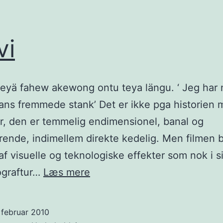
vi
peyä fahew akewong ontu teya längu. ‘ Jeg ha
hans fremmede stank’ Det er ikke pga historien 
r, den er temmelig endimensionel, banal og
rende, indimellem direkte kedelig. Men filmen 
af visuelle og teknologiske effekter som nok i s
Na’vi
ograftur…
Læs mere
 februar 2010