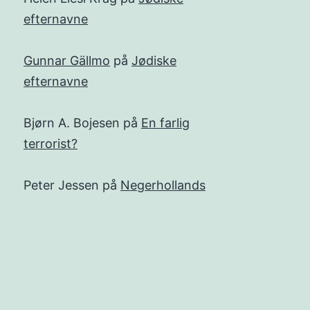
efternavne
Gunnar Gällmo
på
Jødiske
efternavne
Bjørn A. Bojesen
på
En farlig
terrorist?
Peter Jessen
på
Negerhollands