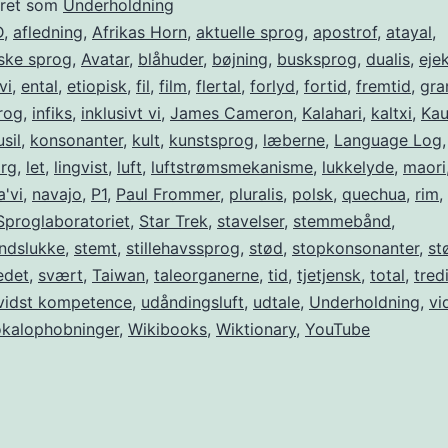
eret som
Underholdning
D
,
afledning
,
Afrikas Horn
,
aktuelle sprog
,
apostrof
,
atayal
,
ske sprog
,
Avatar
,
blåhuder
,
bøjning
,
busksprog
,
dualis
,
ejek
vi
,
ental
,
etiopisk
,
fil
,
film
,
flertal
,
forlyd
,
fortid
,
fremtid
,
gra
rog
,
infiks
,
inklusivt vi
,
James Cameron
,
Kalahari
,
kaltxi
,
Kau
usil
,
konsonanter
,
kult
,
kunstsprog
,
læberne
,
Language Log
,
org
,
let
,
lingvist
,
luft
,
luftstrømsmekanisme
,
lukkelyde
,
maori
a'vi
,
navajo
,
P1
,
Paul Frommer
,
pluralis
,
polsk
,
quechua
,
rim
,
Sproglaboratoriet
,
Star Trek
,
stavelser
,
stemmebånd
,
ndslukke
,
stemt
,
stillehavssprog
,
stød
,
stopkonsonanter
,
st
edet
,
svært
,
Taiwan
,
taleorganerne
,
tid
,
tjetjensk
,
total
,
tred
vidst kompetence
,
udåndingsluft
,
udtale
,
Underholdning
,
vi
kalophobninger
,
Wikibooks
,
Wiktionary
,
YouTube