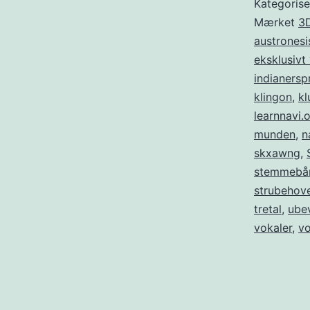
Kategoris
Mærket
3
austronesi
eksklusivt 
indianersp
klingon
,
kl
learnnavi.
munden
,
n
skxawng
,
stemmebå
strubehov
tretal
,
ube
vokaler
,
vo