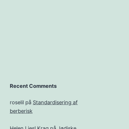
Recent Comments
roselil
på
Standardisering af
berberisk
Helen Liesl Krag
på
Jødiske