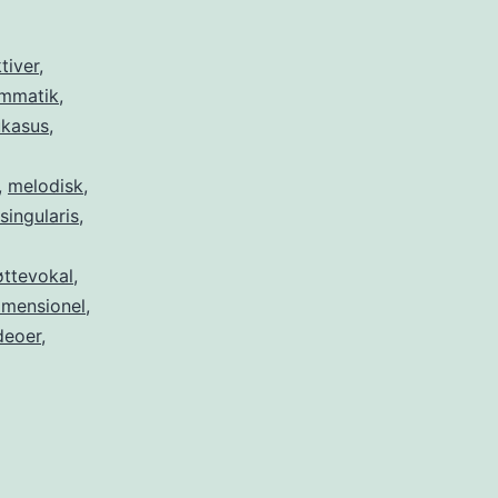
tiver
,
mmatik
,
kasus
,
,
melodisk
,
singularis
,
øttevokal
,
imensionel
,
deoer
,