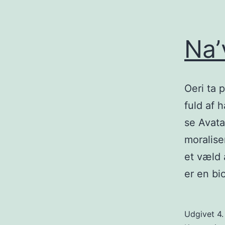
Na’
Oeri ta 
fuld af 
se Avata
moralise
et væld 
er en bi
Udgivet
4.