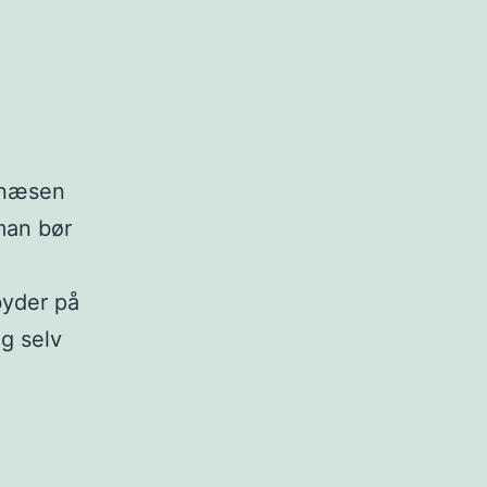
r næsen
man bør
byder på
ig selv