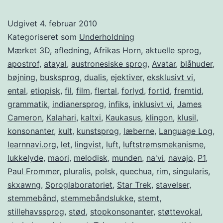
Udgivet
4. februar 2010
Kategoriseret som
Underholdning
Mærket
3D
,
afledning
,
Afrikas Horn
,
aktuelle sprog
,
apostrof
,
atayal
,
austronesiske sprog
,
Avatar
,
blåhuder
,
bøjning
,
busksprog
,
dualis
,
ejektiver
,
eksklusivt vi
,
ental
,
etiopisk
,
fil
,
film
,
flertal
,
forlyd
,
fortid
,
fremtid
,
grammatik
,
indianersprog
,
infiks
,
inklusivt vi
,
James
Cameron
,
Kalahari
,
kaltxi
,
Kaukasus
,
klingon
,
klusil
,
konsonanter
,
kult
,
kunstsprog
,
læberne
,
Language Log
,
learnnavi.org
,
let
,
lingvist
,
luft
,
luftstrømsmekanisme
,
lukkelyde
,
maori
,
melodisk
,
munden
,
na'vi
,
navajo
,
P1
,
Paul Frommer
,
pluralis
,
polsk
,
quechua
,
rim
,
singularis
,
skxawng
,
Sproglaboratoriet
,
Star Trek
,
stavelser
,
stemmebånd
,
stemmebåndslukke
,
stemt
,
stillehavssprog
,
stød
,
stopkonsonanter
,
støttevokal
,