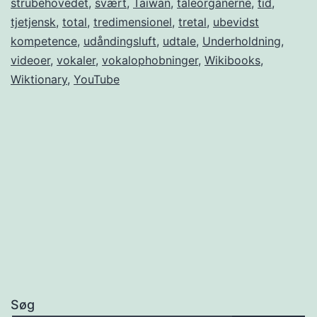
strubehovedet
,
svært
,
Taiwan
,
taleorganerne
,
tid
,
tjetjensk
,
total
,
tredimensionel
,
tretal
,
ubevidst
kompetence
,
udåndingsluft
,
udtale
,
Underholdning
,
videoer
,
vokaler
,
vokalophobninger
,
Wikibooks
,
Wiktionary
,
YouTube
Søg