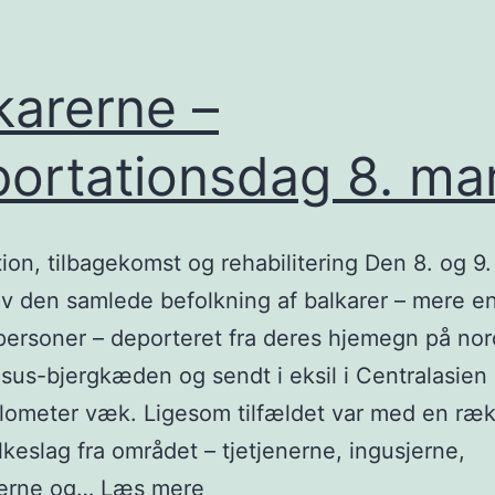
karerne –
ortationsdag 8. ma
ion, tilbagekomst og rehabilitering Den 8. og 9.
v den samlede befolkning af balkarer – mere e
ersoner – deporteret fra deres hjemegn på no
sus-bjergkæden og sendt i eksil i Centralasie
ilometer væk. Ligesom tilfældet var med en ræ
lkeslag fra området – tjetjenerne, ingusjerne,
Balkarerne
erne og…
Læs mere