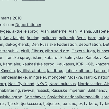
–
Deportationsdag
. marts 2010
8.
eret som
Deportationer
marts
dygea
,
aktuelle sprog
,
Alan
,
alanerne
,
Alani
,
Alania
,
Alfabete
t
,
Amy Knight
,
årsdag
,
balkarer
,
balkarsk
,
Beria
,
børn
,
bulga
en
,
del-og-hersk
,
Den Russiske Føderation
,
deportation
,
Det
ltrepublik
,
eksil
,
Elbrus
,
elbrusoid.org
,
Gazeta Juga
,
hunne
an
,
iranske sprog
,
islam
,
kabardisk
,
kalmykker
,
Kanokov
,
Kar
n
,
karatjaier
,
kaukasiske sprog
,
Kaukasus
,
KBR
,
KGB
,
khazar
,
Künnüm
,
kyrillisk alfabet
,
landbrug
,
latinsk alfabet
,
Laurentj
,
mindesmærke
,
mingreler
,
mongoler
,
Moskva
,
Naltjik
,
natio
.org
,
Nazi-Tyskland
,
NKVD
,
Nordkaukasus
,
Nordossetien-Al
habilitering
,
revival
,
russisk
,
Russiske imperium
,
Salikhanov
aviske sprog
,
Sortehavet
,
Sovjetisk nationalitetspolitik
,
spr
rer
,
Tjerek
,
tjerkessere
,
tjetjenere
,
turisme
,
tv
,
tyrkere
,
Tyrki