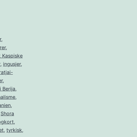
r
,
rer
,
 Kaspiske
r
,
ingusjer
,
atjai-
er
,
i Berija
,
nalisme
,
anien
,
,
Shora
ogkort
,
et
,
tyrkisk
,