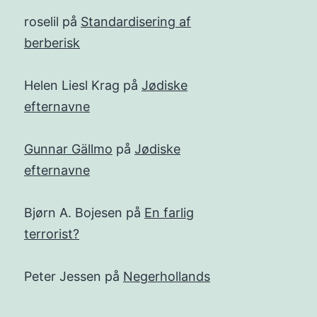
roselil
på
Standardisering af
berberisk
Helen Liesl Krag
på
Jødiske
efternavne
Gunnar Gällmo
på
Jødiske
efternavne
Bjørn A. Bojesen
på
En farlig
terrorist?
Peter Jessen
på
Negerhollands