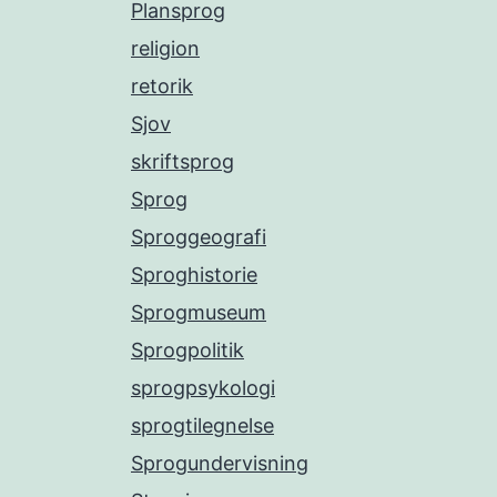
Plansprog
religion
retorik
Sjov
skriftsprog
Sprog
Sproggeografi
Sproghistorie
Sprogmuseum
Sprogpolitik
sprogpsykologi
sprogtilegnelse
Sprogundervisning