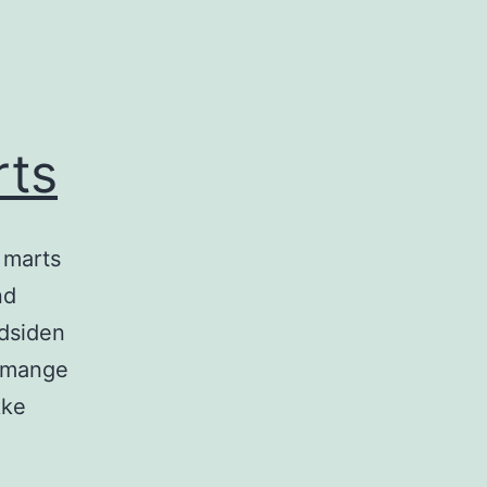
rts
 marts
nd
rdsiden
n mange
kke