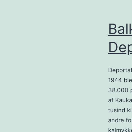
Bal
Dep
Deportat
1944 ble
38.000 p
af Kauka
tusind k
andre fo
kalmykk