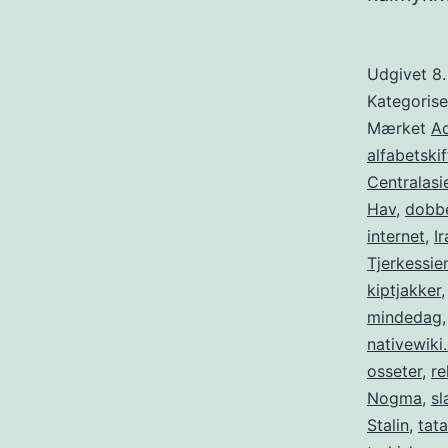
Udgivet
8
Kategoris
Mærket
A
alfabetskif
Centralasi
Hav
,
dobbe
internet
,
Ir
Tjerkessie
kiptjakker
mindedag
nativewiki
osseter
,
re
Nogma
,
sl
Stalin
,
tata