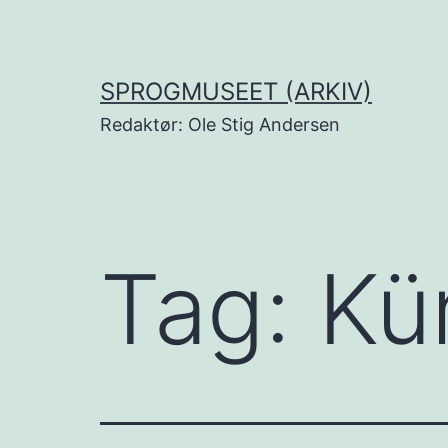
Fortsæt
til
indhold
SPROGMUSEET (ARKIV)
Redaktør: Ole Stig Andersen
Tag:
Kü