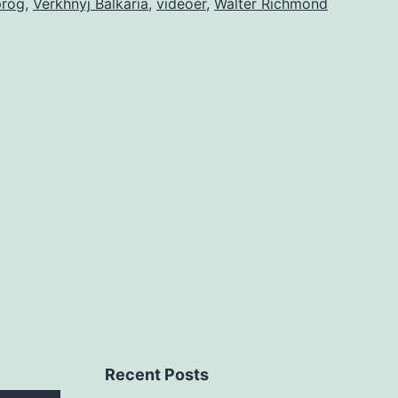
prog
,
Verkhnyj Balkaria
,
videoer
,
Walter Richmond
Recent Posts