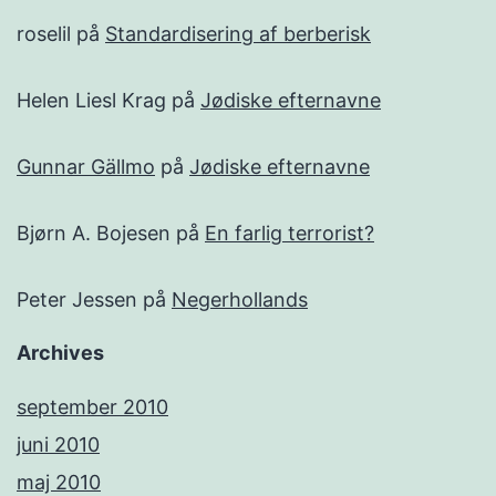
roselil
på
Standardisering af berberisk
Helen Liesl Krag
på
Jødiske efternavne
Gunnar Gällmo
på
Jødiske efternavne
Bjørn A. Bojesen
på
En farlig terrorist?
Peter Jessen
på
Negerhollands
Archives
september 2010
juni 2010
maj 2010