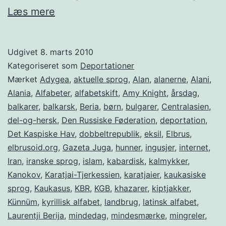
Balkarerne
Læs mere
–
Deportationsdag
Udgivet
8. marts 2010
8.
Kategoriseret som
Deportationer
marts
Mærket
Adygea
,
aktuelle sprog
,
Alan
,
alanerne
,
Alani
,
Alania
,
Alfabeter
,
alfabetskift
,
Amy Knight
,
årsdag
,
balkarer
,
balkarsk
,
Beria
,
børn
,
bulgarer
,
Centralasien
,
del-og-hersk
,
Den Russiske Føderation
,
deportation
,
Det Kaspiske Hav
,
dobbeltrepublik
,
eksil
,
Elbrus
,
elbrusoid.org
,
Gazeta Juga
,
hunner
,
ingusjer
,
internet
,
Iran
,
iranske sprog
,
islam
,
kabardisk
,
kalmykker
,
Kanokov
,
Karatjai-Tjerkessien
,
karatjaier
,
kaukasiske
sprog
,
Kaukasus
,
KBR
,
KGB
,
khazarer
,
kiptjakker
,
Künnüm
,
kyrillisk alfabet
,
landbrug
,
latinsk alfabet
,
Laurentji Berija
,
mindedag
,
mindesmærke
,
mingreler
,