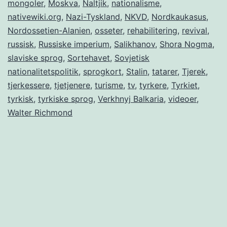
mongoler
,
Moskva
,
Naltjik
,
nationalisme
,
nativewiki.org
,
Nazi-Tyskland
,
NKVD
,
Nordkaukasus
,
Nordossetien-Alanien
,
osseter
,
rehabilitering
,
revival
,
russisk
,
Russiske imperium
,
Salikhanov
,
Shora Nogma
,
slaviske sprog
,
Sortehavet
,
Sovjetisk
nationalitetspolitik
,
sprogkort
,
Stalin
,
tatarer
,
Tjerek
,
tjerkessere
,
tjetjenere
,
turisme
,
tv
,
tyrkere
,
Tyrkiet
,
tyrkisk
,
tyrkiske sprog
,
Verkhnyj Balkaria
,
videoer
,
Walter Richmond