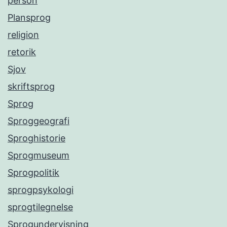
person
Plansprog
religion
retorik
Sjov
skriftsprog
Sprog
Sproggeografi
Sproghistorie
Sprogmuseum
Sprogpolitik
sprogpsykologi
sprogtilegnelse
Sprogundervisning