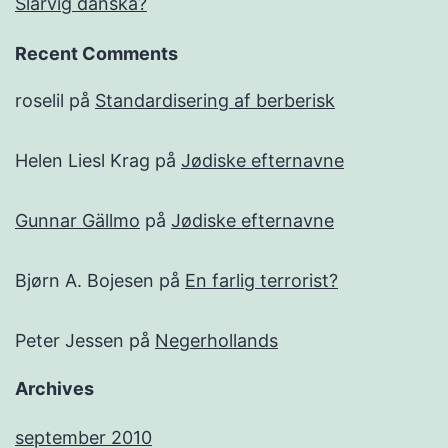
Slarvig danska?
Recent Comments
roselil
på
Standardisering af berberisk
Helen Liesl Krag
på
Jødiske efternavne
Gunnar Gällmo
på
Jødiske efternavne
Bjørn A. Bojesen
på
En farlig terrorist?
Peter Jessen
på
Negerhollands
Archives
september 2010