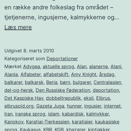
en række andre folkeslag fra området –
tjetjenerne, ingusjerne, kalmykkerne og…
Balkarerne
Læs mere
–
Deportationsdag
Udgivet
8. marts 2010
8.
Kategoriseret som
Deportationer
marts
Mærket
Adygea
,
aktuelle sprog
,
Alan
,
alanerne
,
Alani
,
Alania
,
Alfabeter
,
alfabetskift
,
Amy Knight
,
årsdag
,
balkarer
,
balkarsk
,
Beria
,
børn
,
bulgarer
,
Centralasien
,
del-og-hersk
,
Den Russiske Føderation
,
deportation
,
Det Kaspiske Hav
,
dobbeltrepublik
,
eksil
,
Elbrus
,
elbrusoid.org
,
Gazeta Juga
,
hunner
,
ingusjer
,
internet
,
Iran
,
iranske sprog
,
islam
,
kabardisk
,
kalmykker
,
Kanokov
,
Karatjai-Tjerkessien
,
karatjaier
,
kaukasiske
sprog
,
Kaukasus
,
KBR
,
KGB
,
khazarer
,
kiptjakker
,