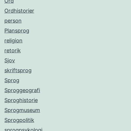
Ord
Ordhistorier
person
Plansprog
religion
retorik
Sjov
skriftsprog
Sprog
Sproggeografi
Sproghistorie
Sprogmuseum
Sprogpolitik
sprogpsykologi