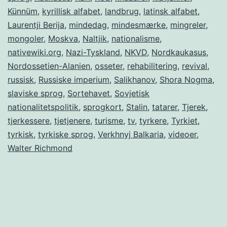
Künnüm
,
kyrillisk alfabet
,
landbrug
,
latinsk alfabet
,
Laurentji Berija
,
mindedag
,
mindesmærke
,
mingreler
,
mongoler
,
Moskva
,
Naltjik
,
nationalisme
,
nativewiki.org
,
Nazi-Tyskland
,
NKVD
,
Nordkaukasus
,
Nordossetien-Alanien
,
osseter
,
rehabilitering
,
revival
,
russisk
,
Russiske imperium
,
Salikhanov
,
Shora Nogma
,
slaviske sprog
,
Sortehavet
,
Sovjetisk
nationalitetspolitik
,
sprogkort
,
Stalin
,
tatarer
,
Tjerek
,
tjerkessere
,
tjetjenere
,
turisme
,
tv
,
tyrkere
,
Tyrkiet
,
tyrkisk
,
tyrkiske sprog
,
Verkhnyj Balkaria
,
videoer
,
Walter Richmond