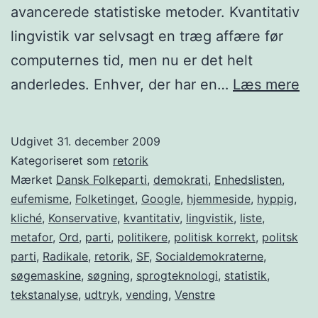
avancerede statistiske metoder. Kvantitativ
lingvistik var selvsagt en træg affære før
computernes tid, men nu er det helt
Kl
anderledes. Enhver, der har en…
Læs mere
på
all
Udgivet
31. december 2009
hy
Kategoriseret som
retorik
Mærket
Dansk Folkeparti
,
demokrati
,
Enhedslisten
,
eufemisme
,
Folketinget
,
Google
,
hjemmeside
,
hyppig
,
kliché
,
Konservative
,
kvantitativ
,
lingvistik
,
liste
,
metafor
,
Ord
,
parti
,
politikere
,
politisk korrekt
,
politsk
parti
,
Radikale
,
retorik
,
SF
,
Socialdemokraterne
,
søgemaskine
,
søgning
,
sprogteknologi
,
statistik
,
tekstanalyse
,
udtryk
,
vending
,
Venstre