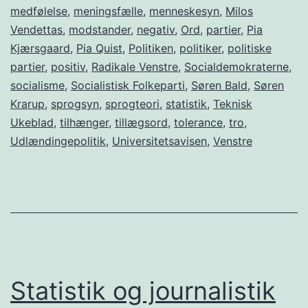
medfølelse
,
meningsfælle
,
menneskesyn
,
Milos
Vendettas
,
modstander
,
negativ
,
Ord
,
partier
,
Pia
Kjærsgaard
,
Pia Quist
,
Politiken
,
politiker
,
politiske
partier
,
positiv
,
Radikale Venstre
,
Socialdemokraterne
,
socialisme
,
Socialistisk Folkeparti
,
Søren Bald
,
Søren
Krarup
,
sprogsyn
,
sprogteori
,
statistik
,
Teknisk
Ukeblad
,
tilhænger
,
tillægsord
,
tolerance
,
tro
,
Udlændingepolitik
,
Universitetsavisen
,
Venstre
Statistik og journalistik