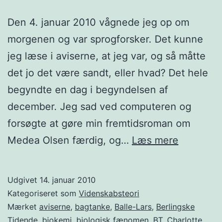
Den 4. januar 2010 vågnede jeg op om
morgenen og var sprogforsker. Det kunne
jeg læse i aviserne, at jeg var, og så måtte
det jo det være sandt, eller hvad? Det hele
begyndte en dag i begyndelsen af
december. Jeg sad ved computeren og
forsøgte at gøre min fremtidsroman om
Statistik
Medea Olsen færdig, og…
Læs mere
og
journalist
Udgivet
14. januar 2010
Kategoriseret som
Videnskabsteori
Mærket
aviserne
,
bagtanke
,
Balle-Lars
,
Berlingske
Tidende
,
biokemi
,
biologisk fænomen
,
BT
,
Charlotte