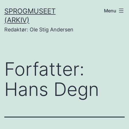
Fortsæt
SPROGMUSEET
Menu
til
(ARKIV)
indhold
Redaktør: Ole Stig Andersen
Forfatter:
Hans Degn