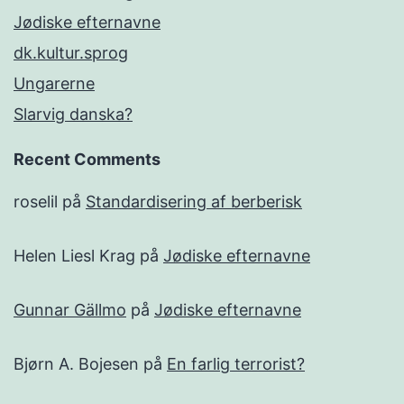
Jødiske efternavne
dk.kultur.sprog
Ungarerne
Slarvig danska?
Recent Comments
roselil
på
Standardisering af berberisk
Helen Liesl Krag
på
Jødiske efternavne
Gunnar Gällmo
på
Jødiske efternavne
Bjørn A. Bojesen
på
En farlig terrorist?