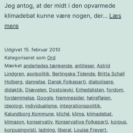
Jeg antog, at der midt i den opvarmede
klimadebat kunne være nogen, der…
Læs
Ord
mere
med
fordømmelsespotentiale
Udgivet
15. februar 2010
Kategoriseret som
Ord
Mærket
anderledes tænkende
,
antiteser
,
Astrid
Lindgren
,
asylpolitik
,
Berlingske Tidende
,
Britta Schall
Holberg
,
dannelse
,
Dansk Folkeparti
,
diabolisere
,
didaktik
,
Djævelen
,
Dostojevki
,
Enhedslisten
,
fordom
,
fordømmelse
,
Google
,
hjemmesider
,
højrefløjen
,
ideologi
,
individualisme
,
integrationspolitik
,
Kalundborg Kommune
,
kliché
,
klima
,
klimadebat
,
klimasyn
,
konservativ
,
Konservative Folkeparti
,
korpus
,
korpusingvisti
,
ladning
,
liberal
,
Louise Frevert
,