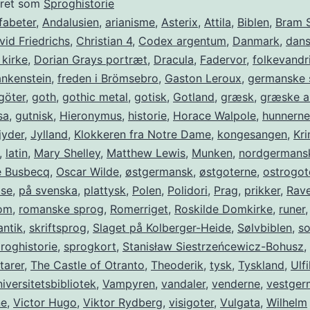
eret som
Sproghistorie
fabeter
,
Andalusien
,
arianisme
,
Asterix
,
Attila
,
Biblen
,
Bram 
id Friedrichs
,
Christian 4
,
Codex argentum
,
Danmark
,
dan
kirke
,
Dorian Grays portræt
,
Dracula
,
Fadervor
,
folkevandr
ankenstein
,
freden i Brömsebro
,
Gaston Leroux
,
germanske 
göter
,
goth
,
gothic metal
,
gotisk
,
Gotland
,
græsk
,
græske a
sa
,
gutnisk
,
Hieronymus
,
historie
,
Horace Walpole
,
hunnerne
jyder
,
Jylland
,
Klokkeren fra Notre Dame
,
kongesangen
,
Kr
,
latin
,
Mary Shelley
,
Matthew Lewis
,
Munken
,
nordgermans
e Busbecq
,
Oscar Wilde
,
østgermansk
,
østgoterne
,
ostrogot
lse
,
på svenska
,
plattysk
,
Polen
,
Polidori
,
Prag
,
prikker
,
Rav
om
,
romanske sprog
,
Romerriget
,
Roskilde Domkirke
,
runer
,
ntik
,
skriftsprog
,
Slaget på Kolberger-Heide
,
Sølvbiblen
,
so
roghistorie
,
sprogkort
,
Stanisław Siestrzeńcewicz-Bohusz
,
tarer
,
The Castle of Otranto
,
Theoderik
,
tysk
,
Tyskland
,
Ulfi
iversitetsbibliotek
,
Vampyren
,
vandaler
,
venderne
,
vestger
ne
,
Victor Hugo
,
Viktor Rydberg
,
visigoter
,
Vulgata
,
Wilhelm