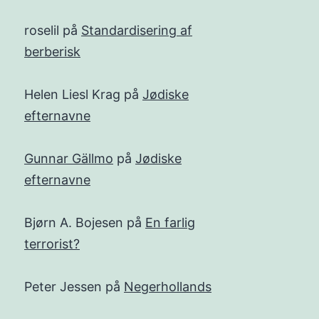
roselil
på
Standardisering af
berberisk
Helen Liesl Krag
på
Jødiske
efternavne
Gunnar Gällmo
på
Jødiske
efternavne
Bjørn A. Bojesen
på
En farlig
terrorist?
Peter Jessen
på
Negerhollands