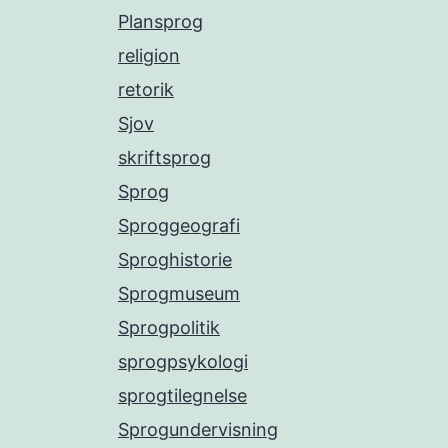
Plansprog
religion
retorik
Sjov
skriftsprog
Sprog
Sproggeografi
Sproghistorie
Sprogmuseum
Sprogpolitik
sprogpsykologi
sprogtilegnelse
Sprogundervisning