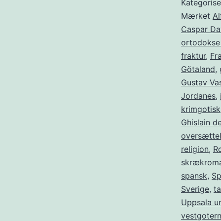
Kategoris
Mærket
Al
Caspar Dav
ortodokse 
fraktur
,
Fr
Götaland
,
Gustav Va
Jordanes
,
krimgotisk
Ghislain d
oversætte
religion
,
R
skrækroma
spansk
,
Sp
Sverige
,
ta
Uppsala un
vestgoter