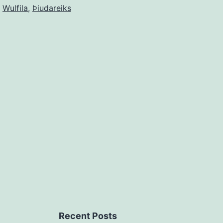
,
Wulfila
,
Þiudareiks
Recent Posts