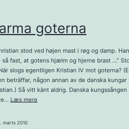
arma goterna
ristian stod ved højen mast i røg og damp. Ha
så fast, at gotens hjælm og hjerne brast …” St
När slogs egentligen Kristian IV mot goterna? (El
n beträffar, någon annan av de danska kungar
istian.) Så vitt känt aldrig. Danska kungssången
De
nte…
Læs mere
arma
goterna
. marts 2010