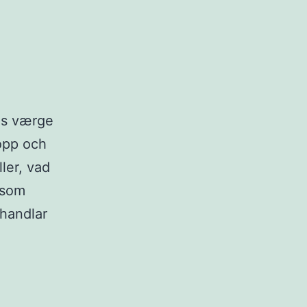
ns værge
opp och
ler, vad
 som
 handlar