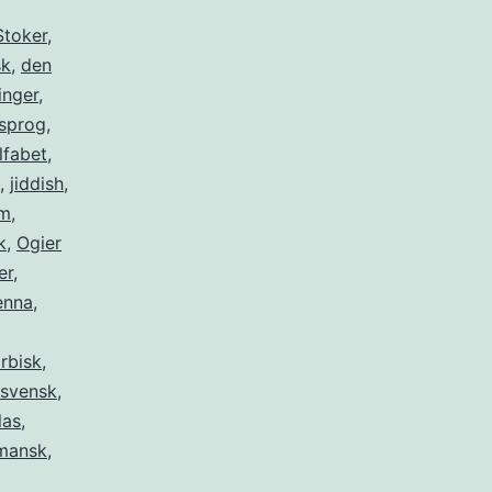
Stoker
,
sk
,
den
inger
,
sprog
,
lfabet
,
,
jiddish
,
im
,
k
,
Ogier
er
,
enna
,
rbisk
,
svensk
,
las
,
mansk
,