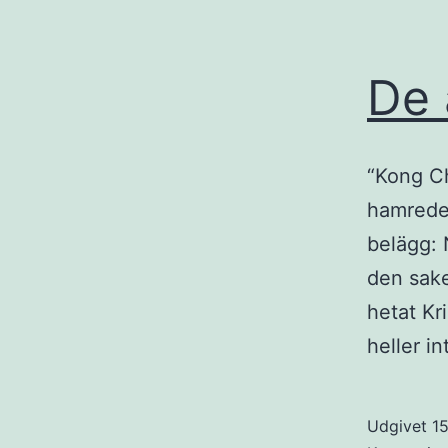
De 
“Kong Ch
hamrede 
belägg: 
den sake
hetat Kr
heller i
Udgivet
15