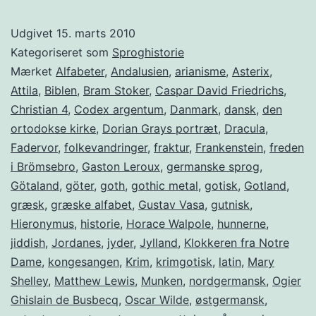
goterna
Udgivet
15. marts 2010
Kategoriseret som
Sproghistorie
Mærket
Alfabeter
,
Andalusien
,
arianisme
,
Asterix
,
Attila
,
Biblen
,
Bram Stoker
,
Caspar David Friedrichs
,
Christian 4
,
Codex argentum
,
Danmark
,
dansk
,
den
ortodokse kirke
,
Dorian Grays portræt
,
Dracula
,
Fadervor
,
folkevandringer
,
fraktur
,
Frankenstein
,
freden
i Brömsebro
,
Gaston Leroux
,
germanske sprog
,
Götaland
,
göter
,
goth
,
gothic metal
,
gotisk
,
Gotland
,
græsk
,
græske alfabet
,
Gustav Vasa
,
gutnisk
,
Hieronymus
,
historie
,
Horace Walpole
,
hunnerne
,
jiddish
,
Jordanes
,
jyder
,
Jylland
,
Klokkeren fra Notre
Dame
,
kongesangen
,
Krim
,
krimgotisk
,
latin
,
Mary
Shelley
,
Matthew Lewis
,
Munken
,
nordgermansk
,
Ogier
Ghislain de Busbecq
,
Oscar Wilde
,
østgermansk
,