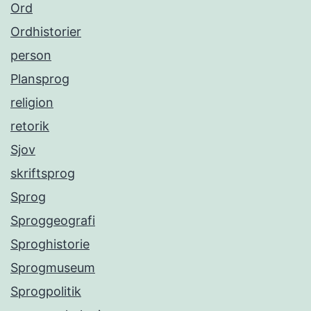
Ord
Ordhistorier
person
Plansprog
religion
retorik
Sjov
skriftsprog
Sprog
Sproggeografi
Sproghistorie
Sprogmuseum
Sprogpolitik