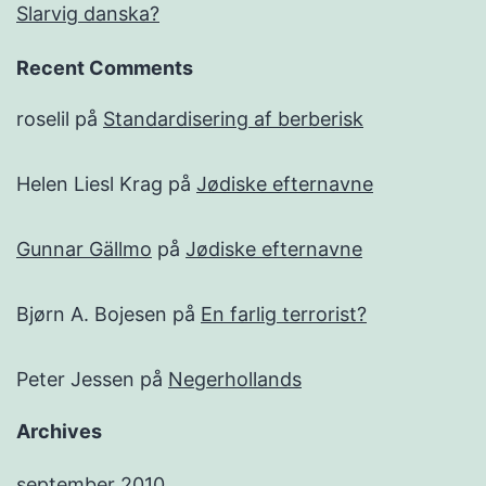
Slarvig danska?
Recent Comments
roselil
på
Standardisering af berberisk
Helen Liesl Krag
på
Jødiske efternavne
Gunnar Gällmo
på
Jødiske efternavne
Bjørn A. Bojesen
på
En farlig terrorist?
Peter Jessen
på
Negerhollands
Archives
september 2010