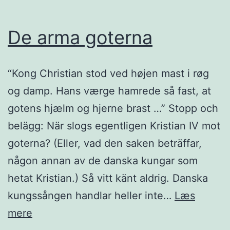
De arma goterna
“Kong Christian stod ved højen mast i røg
og damp. Hans værge hamrede så fast, at
gotens hjælm og hjerne brast …” Stopp och
belägg: När slogs egentligen Kristian IV mot
goterna? (Eller, vad den saken beträffar,
någon annan av de danska kungar som
hetat Kristian.) Så vitt känt aldrig. Danska
kungssången handlar heller inte…
Læs
De
mere
arma