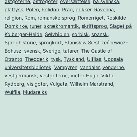
østgoterne
,
ostrogoter
,
oversættelse
,
på svenska
,
plattysk
,
Polen
,
Polidori
,
Prag
,
prikker
,
Ravenna
,
religion
,
Rom
,
romanske sprog
,
Romerriget
,
Roskilde
Domkirke
,
runer
,
skrækromantik
,
skriftsprog
,
Slaget på
Kolberger-Heide
,
Sølvbiblen
,
sorbisk
,
spansk
,
Sproghistorie
,
sprogkort
,
Stanisław Siestrzeńcewicz-
Bohusz
,
svensk
,
Sverige
,
tatarer
,
The Castle of
Otranto
,
Theoderik
,
tysk
,
Tyskland
,
Ulfilas
,
Uppsala
universitetsbibliotek
,
Vampyren
,
vandaler
,
venderne
,
vestgermansk
,
vestgoterne
,
Victor Hugo
,
Viktor
Rydberg
,
visigoter
,
Vulgata
,
Wilhelm Marstrand
,
Wulfila
,
Þiudareiks