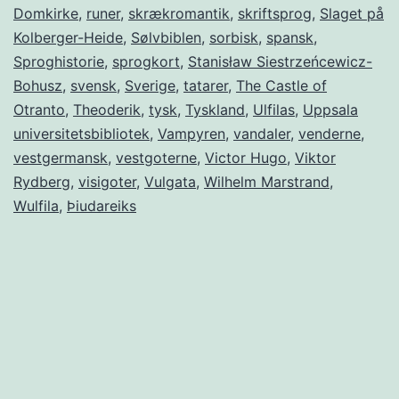
Domkirke
,
runer
,
skrækromantik
,
skriftsprog
,
Slaget på
Kolberger-Heide
,
Sølvbiblen
,
sorbisk
,
spansk
,
Sproghistorie
,
sprogkort
,
Stanisław Siestrzeńcewicz-
Bohusz
,
svensk
,
Sverige
,
tatarer
,
The Castle of
Otranto
,
Theoderik
,
tysk
,
Tyskland
,
Ulfilas
,
Uppsala
universitetsbibliotek
,
Vampyren
,
vandaler
,
venderne
,
vestgermansk
,
vestgoterne
,
Victor Hugo
,
Viktor
Rydberg
,
visigoter
,
Vulgata
,
Wilhelm Marstrand
,
Wulfila
,
Þiudareiks