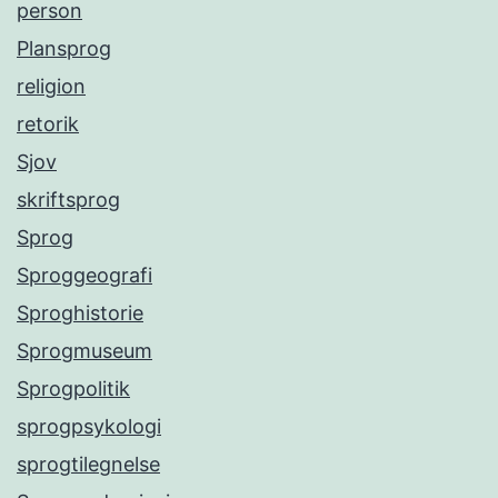
person
Plansprog
religion
retorik
Sjov
skriftsprog
Sprog
Sproggeografi
Sproghistorie
Sprogmuseum
Sprogpolitik
sprogpsykologi
sprogtilegnelse