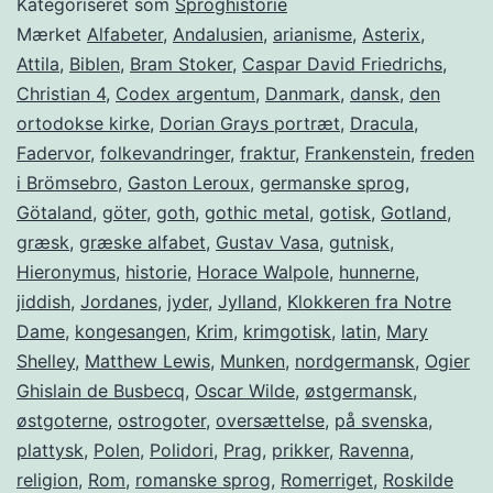
Kategoriseret som
Sproghistorie
Mærket
Alfabeter
,
Andalusien
,
arianisme
,
Asterix
,
Attila
,
Biblen
,
Bram Stoker
,
Caspar David Friedrichs
,
Christian 4
,
Codex argentum
,
Danmark
,
dansk
,
den
ortodokse kirke
,
Dorian Grays portræt
,
Dracula
,
Fadervor
,
folkevandringer
,
fraktur
,
Frankenstein
,
freden
i Brömsebro
,
Gaston Leroux
,
germanske sprog
,
Götaland
,
göter
,
goth
,
gothic metal
,
gotisk
,
Gotland
,
græsk
,
græske alfabet
,
Gustav Vasa
,
gutnisk
,
Hieronymus
,
historie
,
Horace Walpole
,
hunnerne
,
jiddish
,
Jordanes
,
jyder
,
Jylland
,
Klokkeren fra Notre
Dame
,
kongesangen
,
Krim
,
krimgotisk
,
latin
,
Mary
Shelley
,
Matthew Lewis
,
Munken
,
nordgermansk
,
Ogier
Ghislain de Busbecq
,
Oscar Wilde
,
østgermansk
,
østgoterne
,
ostrogoter
,
oversættelse
,
på svenska
,
plattysk
,
Polen
,
Polidori
,
Prag
,
prikker
,
Ravenna
,
religion
,
Rom
,
romanske sprog
,
Romerriget
,
Roskilde