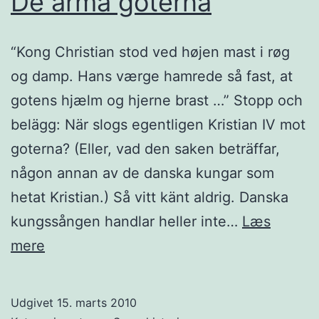
De arma goterna
“Kong Christian stod ved højen mast i røg
og damp. Hans værge hamrede så fast, at
gotens hjælm og hjerne brast …” Stopp och
belägg: När slogs egentligen Kristian IV mot
goterna? (Eller, vad den saken beträffar,
någon annan av de danska kungar som
hetat Kristian.) Så vitt känt aldrig. Danska
kungssången handlar heller inte…
Læs
De
mere
arma
goterna
Udgivet
15. marts 2010