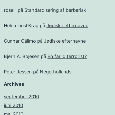
roselil
på
Standardisering af berberisk
Helen Liesl Krag
på
Jødiske efternavne
Gunnar Gällmo
på
Jødiske efternavne
Bjørn A. Bojesen
på
En farlig terrorist?
Peter Jessen
på
Negerhollands
Archives
september 2010
juni 2010
maj 2010