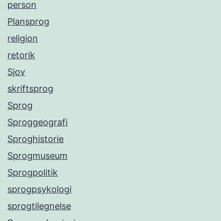
person
Plansprog
religion
retorik
Sjov
skriftsprog
Sprog
Sproggeografi
Sproghistorie
Sprogmuseum
Sprogpolitik
sprogpsykologi
sprogtilegnelse