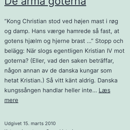
De arma goterna
“Kong Christian stod ved højen mast i røg
og damp. Hans værge hamrede så fast, at
gotens hjælm og hjerne brast …” Stopp och
belägg: När slogs egentligen Kristian IV mot
goterna? (Eller, vad den saken beträffar,
någon annan av de danska kungar som
hetat Kristian.) Så vitt känt aldrig. Danska
kungssången handlar heller inte…
Læs
De
mere
arma
goterna
Udgivet
15. marts 2010