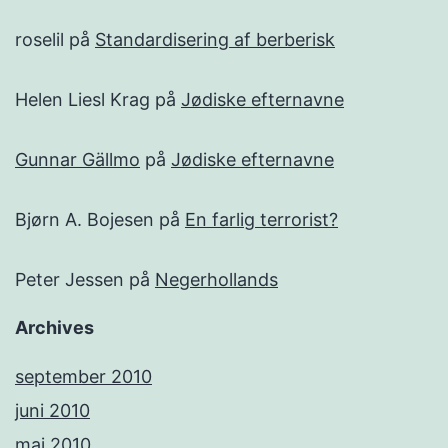
roselil
på
Standardisering af berberisk
Helen Liesl Krag
på
Jødiske efternavne
Gunnar Gällmo
på
Jødiske efternavne
Bjørn A. Bojesen
på
En farlig terrorist?
Peter Jessen
på
Negerhollands
Archives
september 2010
juni 2010
maj 2010