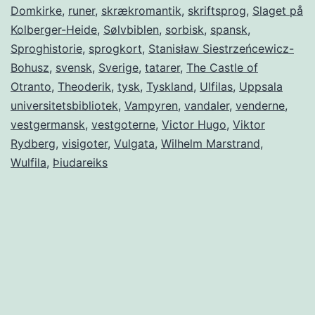
Domkirke
,
runer
,
skrækromantik
,
skriftsprog
,
Slaget på
Kolberger-Heide
,
Sølvbiblen
,
sorbisk
,
spansk
,
Sproghistorie
,
sprogkort
,
Stanisław Siestrzeńcewicz-
Bohusz
,
svensk
,
Sverige
,
tatarer
,
The Castle of
Otranto
,
Theoderik
,
tysk
,
Tyskland
,
Ulfilas
,
Uppsala
universitetsbibliotek
,
Vampyren
,
vandaler
,
venderne
,
vestgermansk
,
vestgoterne
,
Victor Hugo
,
Viktor
Rydberg
,
visigoter
,
Vulgata
,
Wilhelm Marstrand
,
Wulfila
,
Þiudareiks