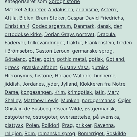
Kategoriseret som
Sproghistorie
Mærket
Alfabeter
,
Andalusien
,
arianisme
,
Asterix
,
Attila
,
Biblen
,
Bram Stoker
,
Caspar David Friedrichs
,
Christian 4
,
Codex argentum
,
Danmark
,
dansk
,
den
ortodokse kirke
,
Dorian Grays portræt
,
Dracula
,
Fadervor
,
folkevandringer
,
fraktur
,
Frankenstein
,
freden
i Brömsebro
,
Gaston Leroux
,
germanske sprog
,
Götaland
,
göter
,
goth
,
gothic metal
,
gotisk
,
Gotland
,
græsk
,
græske alfabet
,
Gustav Vasa
,
gutnisk
,
Hieronymus
,
historie
,
Horace Walpole
,
hunnerne
,
jiddish
,
Jordanes
,
jyder
,
Jylland
,
Klokkeren fra Notre
Dame
,
kongesangen
,
Krim
,
krimgotisk
,
latin
,
Mary
Shelley
,
Matthew Lewis
,
Munken
,
nordgermansk
,
Ogier
Ghislain de Busbecq
,
Oscar Wilde
,
østgermansk
,
østgoterne
,
ostrogoter
,
oversættelse
,
på svenska
,
plattysk
,
Polen
,
Polidori
,
Prag
,
prikker
,
Ravenna
,
religion
,
Rom
,
romanske sprog
,
Romerriget
,
Roskilde