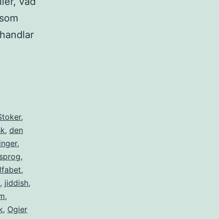
ler, vad
 som
 handlar
Stoker
,
sk
,
den
inger
,
sprog
,
lfabet
,
,
jiddish
,
im
,
k
,
Ogier