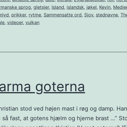
rmanske sprog
,
gletsjer
,
Island
,
islandsk
,
jøkel
,
Kevin
,
Medie
mlyd
,
prikker
,
rytme
,
Sammensatte ord
,
Sjov
,
stednavne
,
Th
ale
,
videoer
,
vulkan
arma goterna
ristian stod ved højen mast i røg og damp. Ha
så fast, at gotens hjælm og hjerne brast …” St