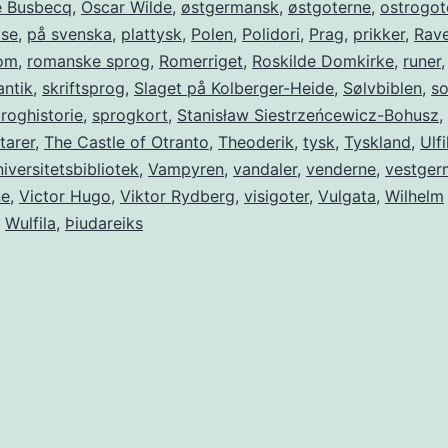
e Busbecq
,
Oscar Wilde
,
østgermansk
,
østgoterne
,
ostrogot
lse
,
på svenska
,
plattysk
,
Polen
,
Polidori
,
Prag
,
prikker
,
Rav
om
,
romanske sprog
,
Romerriget
,
Roskilde Domkirke
,
runer
,
ntik
,
skriftsprog
,
Slaget på Kolberger-Heide
,
Sølvbiblen
,
so
roghistorie
,
sprogkort
,
Stanisław Siestrzeńcewicz-Bohusz
,
tarer
,
The Castle of Otranto
,
Theoderik
,
tysk
,
Tyskland
,
Ulfi
iversitetsbibliotek
,
Vampyren
,
vandaler
,
venderne
,
vestger
ne
,
Victor Hugo
,
Viktor Rydberg
,
visigoter
,
Vulgata
,
Wilhelm
,
Wulfila
,
Þiudareiks