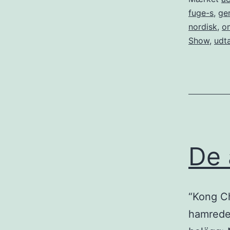
fuge-s
,
ge
nordisk
,
o
Show
,
udt
De 
“Kong Ch
hamrede 