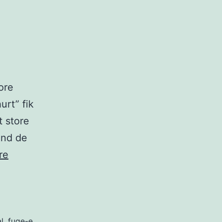
tore
urt” fik
t store
and de
Eyjafjallajökull
re
al
,
fuge-e
,