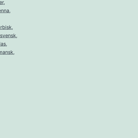
er
,
enna
,
rbisk
,
svensk
,
las
,
mansk
,