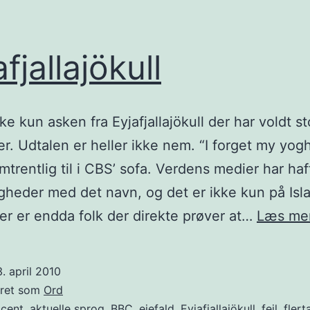
fjallajökull
ke kun asken fra Eyjafjallajökull der har voldt s
r. Udtalen er heller ikke nem. “I forget my yogh
mtrentlig til i CBS’ sofa. Verdens medier har haf
gheder med det navn, og det er ikke kun på Isl
Der er endda folk der direkte prøver at…
Læs me
. april 2010
eret som
Ord
cent
,
aktuelle sprog
,
BBC
,
ejefald
,
Eyjafjallajökull
,
fejl
,
flert