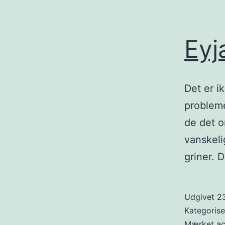
Eyja
Det er ik
probleme
de det o
vanskeli
griner. 
Udgivet
23
Kategoris
Mærket
ac