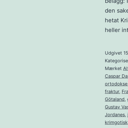
belägg: 
den sake
hetat Kr
heller i
Udgivet
15
Kategoris
Mærket
Al
Caspar Dav
ortodokse 
fraktur
,
Fr
Götaland
,
Gustav Va
Jordanes
,
krimgotisk