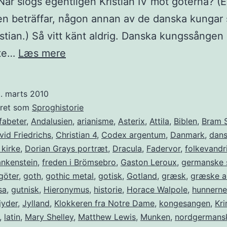
När slogs egentligen Kristian IV mot goterna? (El
n beträffar, någon annan av de danska kungar
istian.) Så vitt känt aldrig. Danska kungssången
De
nte…
Læs mere
arma
goterna
. marts 2010
eret som
Sproghistorie
fabeter
,
Andalusien
,
arianisme
,
Asterix
,
Attila
,
Biblen
,
Bram 
id Friedrichs
,
Christian 4
,
Codex argentum
,
Danmark
,
dan
kirke
,
Dorian Grays portræt
,
Dracula
,
Fadervor
,
folkevandr
ankenstein
,
freden i Brömsebro
,
Gaston Leroux
,
germanske 
göter
,
goth
,
gothic metal
,
gotisk
,
Gotland
,
græsk
,
græske a
sa
,
gutnisk
,
Hieronymus
,
historie
,
Horace Walpole
,
hunnerne
jyder
,
Jylland
,
Klokkeren fra Notre Dame
,
kongesangen
,
Kr
,
latin
,
Mary Shelley
,
Matthew Lewis
,
Munken
,
nordgermans