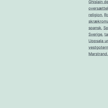
Ghislain d
oversætte
religion
,
R
skrækroma
spansk
,
Sp
Sverige
,
ta
Uppsala un
vestgoter
Marstrand