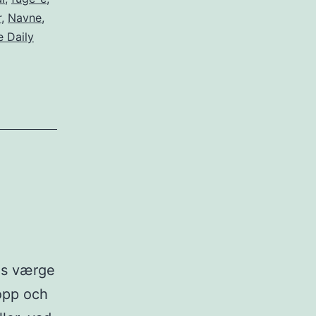
r
,
Navne
,
e Daily
ns værge
opp och