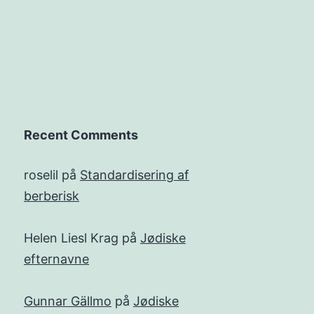
Recent Comments
roselil
på
Standardisering af
berberisk
Helen Liesl Krag
på
Jødiske
efternavne
Gunnar Gällmo
på
Jødiske