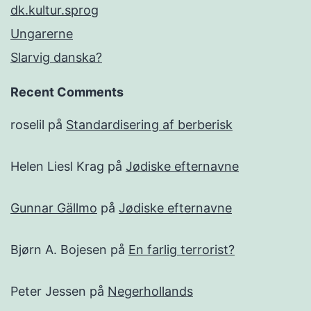
dk.kultur.sprog
Ungarerne
Slarvig danska?
Recent Comments
roselil
på
Standardisering af berberisk
Helen Liesl Krag
på
Jødiske efternavne
Gunnar Gällmo
på
Jødiske efternavne
Bjørn A. Bojesen
på
En farlig terrorist?
Peter Jessen
på
Negerhollands