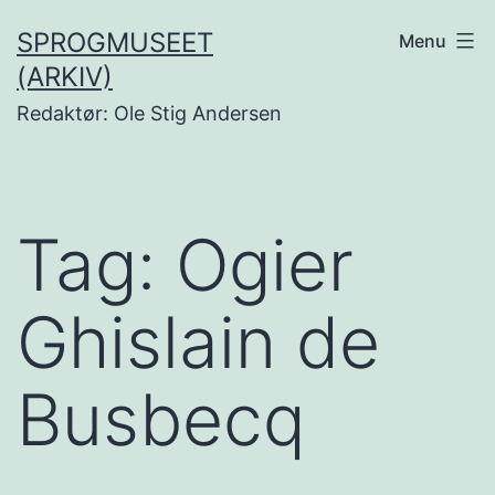
Fortsæt
SPROGMUSEET
Menu
til
(ARKIV)
indhold
Redaktør: Ole Stig Andersen
Tag:
Ogier
Ghislain de
Busbecq