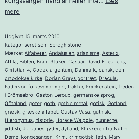
kungssången handlar heller inte…
Læs
De
mere
arma
goterna
Udgivet
15. marts 2010
Kategoriseret som
Sproghistorie
Mærket
Alfabeter
,
Andalusien
,
arianisme
,
Asterix
,
Attila
,
Biblen
,
Bram Stoker
,
Caspar David Friedrichs
,
Christian 4
,
Codex argentum
,
Danmark
,
dansk
,
den
ortodokse kirke
,
Dorian Grays portræt
,
Dracula
,
Fadervor
,
folkevandringer
,
fraktur
,
Frankenstein
,
freden
i Brömsebro
,
Gaston Leroux
,
germanske sprog
,
Götaland
,
göter
,
goth
,
gothic metal
,
gotisk
,
Gotland
,
græsk
,
græske alfabet
,
Gustav Vasa
,
gutnisk
,
Hieronymus
,
historie
,
Horace Walpole
,
hunnerne
,
jiddish
,
Jordanes
,
jyder
,
Jylland
,
Klokkeren fra Notre
Dame
,
kongesangen
,
Krim
,
krimgotisk
,
latin
,
Mary