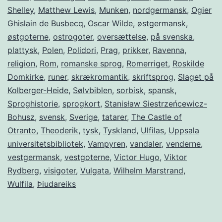
Shelley
,
Matthew Lewis
,
Munken
,
nordgermansk
,
Ogier
Ghislain de Busbecq
,
Oscar Wilde
,
østgermansk
,
østgoterne
,
ostrogoter
,
oversættelse
,
på svenska
,
plattysk
,
Polen
,
Polidori
,
Prag
,
prikker
,
Ravenna
,
religion
,
Rom
,
romanske sprog
,
Romerriget
,
Roskilde
Domkirke
,
runer
,
skrækromantik
,
skriftsprog
,
Slaget på
Kolberger-Heide
,
Sølvbiblen
,
sorbisk
,
spansk
,
Sproghistorie
,
sprogkort
,
Stanisław Siestrzeńcewicz-
Bohusz
,
svensk
,
Sverige
,
tatarer
,
The Castle of
Otranto
,
Theoderik
,
tysk
,
Tyskland
,
Ulfilas
,
Uppsala
universitetsbibliotek
,
Vampyren
,
vandaler
,
venderne
,
vestgermansk
,
vestgoterne
,
Victor Hugo
,
Viktor
Rydberg
,
visigoter
,
Vulgata
,
Wilhelm Marstrand
,
Wulfila
,
Þiudareiks