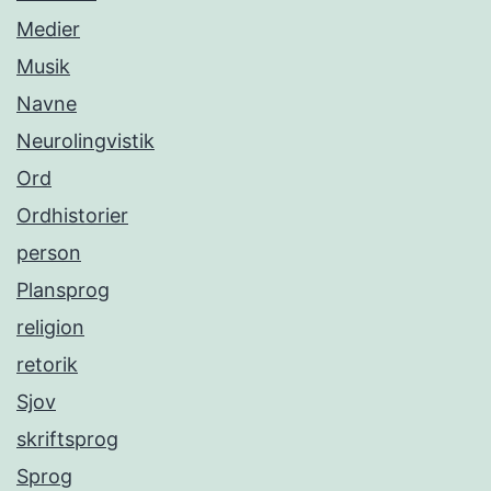
Medier
Musik
Navne
Neurolingvistik
Ord
Ordhistorier
person
Plansprog
religion
retorik
Sjov
skriftsprog
Sprog