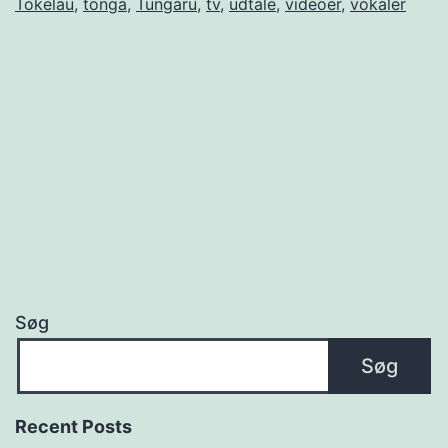
Tokelau
,
tonga
,
Tungaru
,
tv
,
udtale
,
videoer
,
vokaler
Søg
Søg
Recent Posts