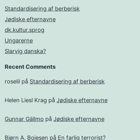
Standardisering af berberisk
Jødiske efternavne
dk.kultur.sprog
Ungarerne
Slarvig danska?
Recent Comments
roselil
på
Standardisering af berberisk
Helen Liesl Krag
på
Jødiske efternavne
Gunnar Gällmo
på
Jødiske efternavne
Bjørn A. Bojesen
på
En farlig terrorist?