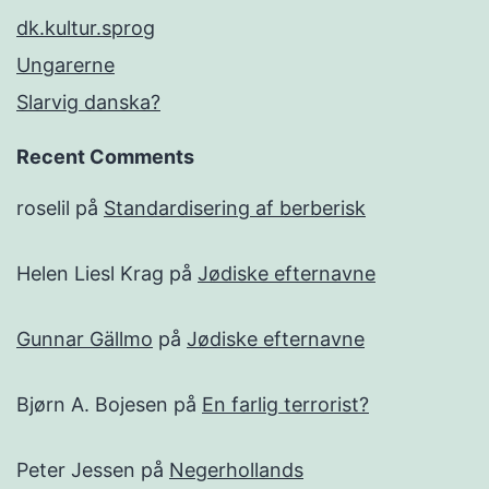
dk.kultur.sprog
Ungarerne
Slarvig danska?
Recent Comments
roselil
på
Standardisering af berberisk
Helen Liesl Krag
på
Jødiske efternavne
Gunnar Gällmo
på
Jødiske efternavne
Bjørn A. Bojesen
på
En farlig terrorist?
Peter Jessen
på
Negerhollands