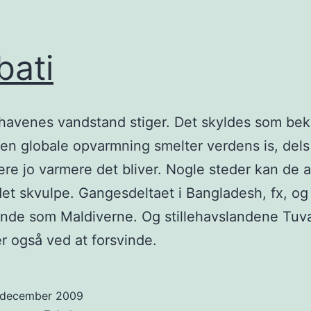
bati
havenes vandstand stiger. Det skyldes som be
den globale opvarmning smelter verdens is, dels
ere jo varmere det bliver. Nogle steder kan de a
t skvulpe. Gangesdeltaet i Bangladesh, fx, o
ande som Maldiverne. Og stillehavslandene Tuv
 er også ved at forsvinde.
. december 2009