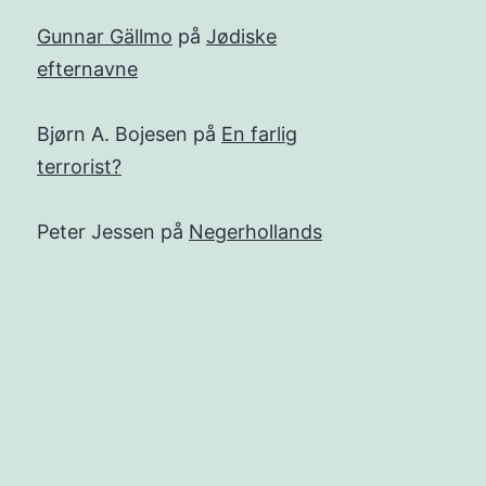
Gunnar Gällmo
på
Jødiske
efternavne
Bjørn A. Bojesen
på
En farlig
terrorist?
Peter Jessen
på
Negerhollands