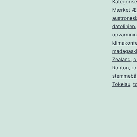
Kategoris
Mærket
Æ
austronesi
datolinjen
opvarmnin
klimakonf
madagaski
Zealand
,
o
Ronton
,
ro
stemmebå
Tokelau
,
t