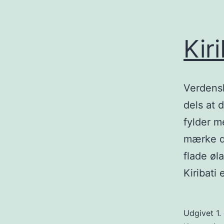
Kiri
Verdens
dels at 
fylder m
mærke de
flade øl
Kiribati
Udgivet
1