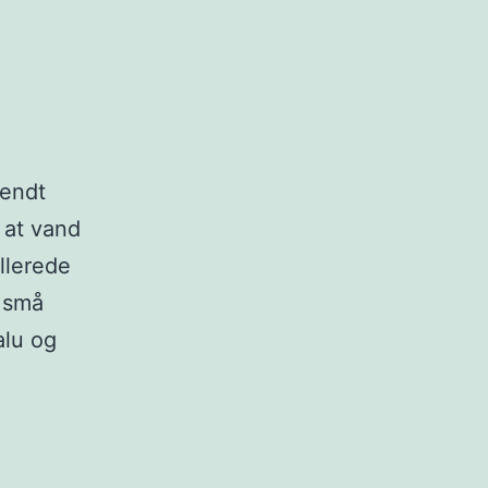
kendt
 at vand
llerede
g små
alu og