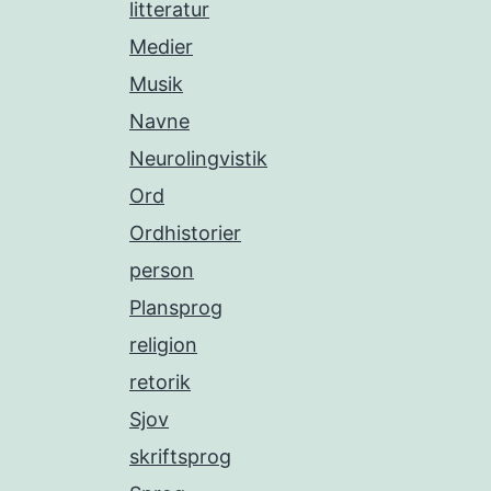
litteratur
Medier
Musik
Navne
Neurolingvistik
Ord
Ordhistorier
person
Plansprog
religion
retorik
Sjov
skriftsprog