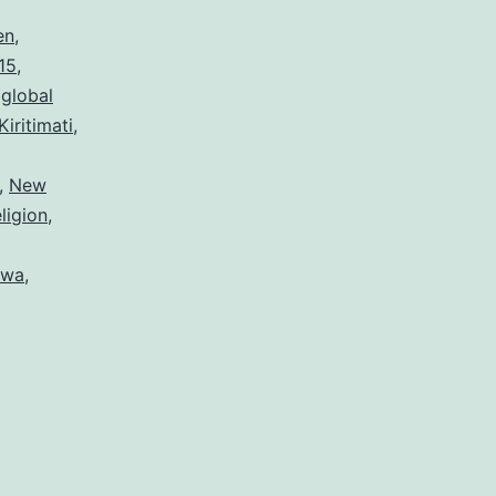
en
,
15
,
,
global
Kiritimati
,
,
New
eligion
,
awa
,