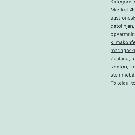
Kategoris
Mærket
Æ
austronesi
datolinjen
opvarmnin
klimakonf
madagaski
Zealand
,
o
Ronton
,
ro
stemmebå
Tokelau
,
t