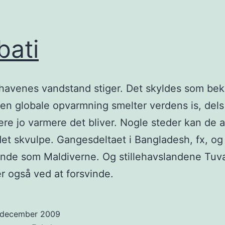
bati
havenes vandstand stiger. Det skyldes som be
den globale opvarmning smelter verdens is, dels
ere jo varmere det bliver. Nogle steder kan de a
t skvulpe. Gangesdeltaet i Bangladesh, fx, o
ande som Maldiverne. Og stillehavslandene Tuv
 er også ved at forsvinde.
. december 2009