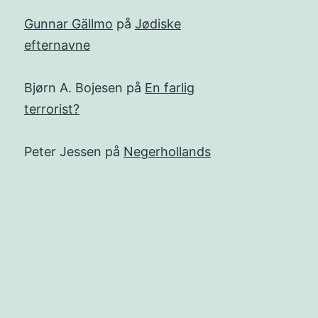
Gunnar Gällmo
på
Jødiske
efternavne
Bjørn A. Bojesen
på
En farlig
terrorist?
Peter Jessen
på
Negerhollands