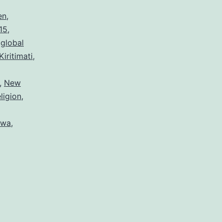
en
,
15
,
,
global
Kiritimati
,
,
New
eligion
,
awa
,