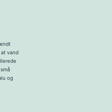
kendt
 at vand
llerede
g små
alu og