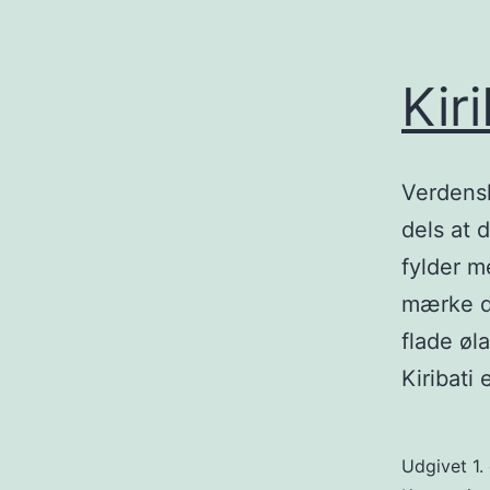
Kiri
Verdens
dels at 
fylder m
mærke de
flade øl
Kiribati
Udgivet
1