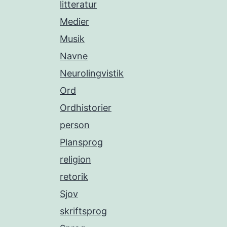
litteratur
Medier
Musik
Navne
Neurolingvistik
Ord
Ordhistorier
person
Plansprog
religion
retorik
Sjov
skriftsprog